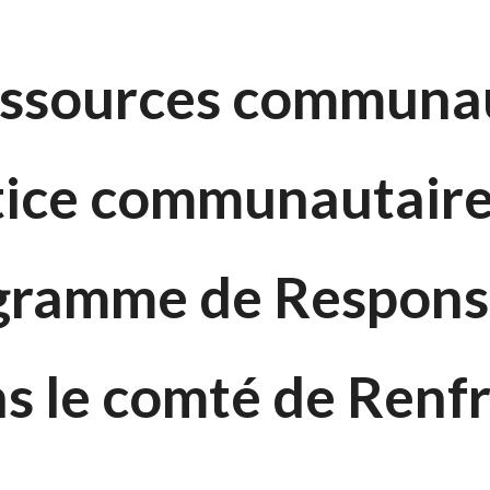
essources communa
stice communautaire
gramme de Responsa
s le comté de Renf