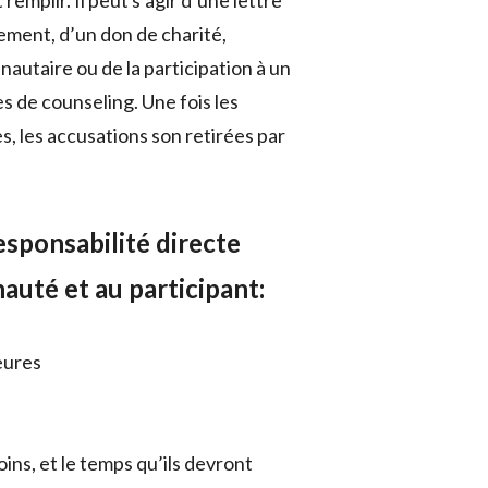
 remplir. Il peut s’agir d’une lettre
ment, d’un don de charité,
autaire ou de la participation à un
 de counseling. Une fois les
, les accusations son retirées par
sponsabilité directe
auté et au participant:
neures
oins, et le temps qu’ils devront