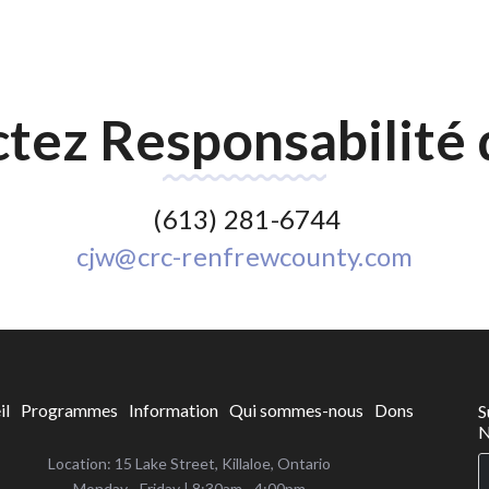
tez Responsabilité 
(613) 281-6744
cjw@crc-renfrewcounty.com
il
Programmes
Information
Qui sommes-nous
Dons
S
N
Location: 15 Lake Street, Killaloe, Ontario
‌Monday - Friday | 8:30am - 4:00pm